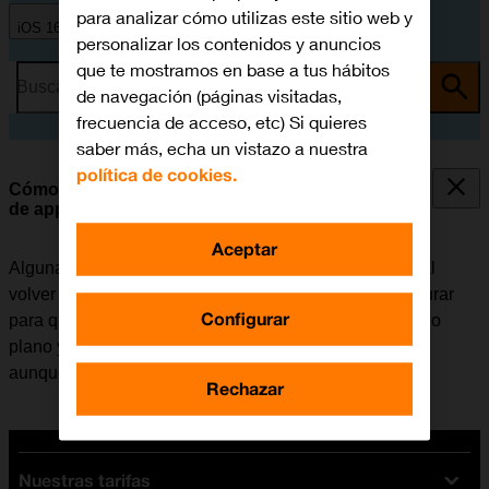
para analizar cómo utilizas este sitio web y
iOS 16.0
personalizar los contenidos y anuncios
que te mostramos en base a tus hábitos
Busca por problema o tema
de navegación (páginas visitadas,
frecuencia de acceso, etc) Si quieres
saber más, echa un vistazo a nuestra
política de cookies.
Cómo seleccionar los ajustes de la actualización
de apps en segundo plano
Aceptar
Algunas apps siguen funcionando en segundo plano al
volver a la pantalla de inicio. El móvil se puede configurar
Configurar
para que actualice el contenido de las apps en segundo
plano y así se puede seguir recibiendo notificaciones
aunque una app no esté activa.
Rechazar
Nuestras tarifas