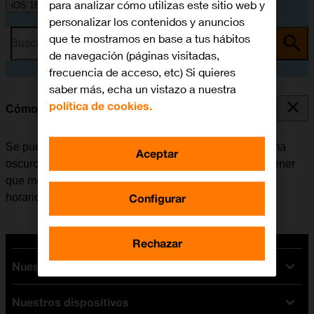
para analizar cómo utilizas este sitio web y
iOS 16.0
personalizar los contenidos y anuncios
que te mostramos en base a tus hábitos
Busca por problema o tema
de navegación (páginas visitadas,
frecuencia de acceso, etc) Si quieres
saber más, echa un vistazo a nuestra
política de cookies.
Cómo utilizar la función de Modo Oscuro
Se puede configurar el móvil para que cambie a un tema
Aceptar
oscuro y así poder utilizarlo en un entorno oscuro sin tener
que molestar a los demás. Además es posible crear un
Configurar
horario de cambio de tema en momentos diferentes.
Rechazar
Nuestras tarifas
Nuestros dispositivos
Tarifas Orange