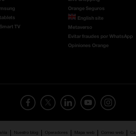
amsung
Orange Seguros
tablets
English site
 Smart TV
Metaverso
Evitar fraudes por WhatsApp
Opiniones Orange
añía
Nuestro blog
Operadores
Mapa web
Correo web
Ca