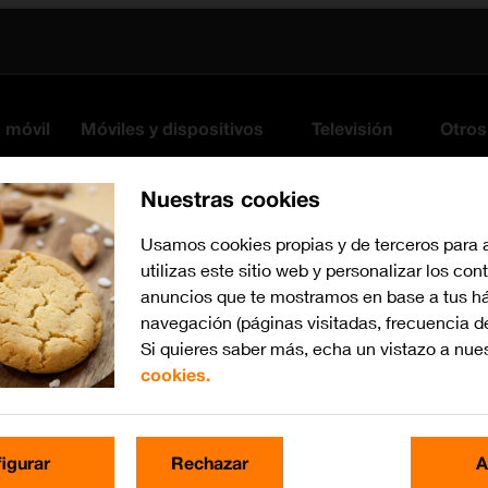
s móvil
Móviles y dispositivos
Televisión
Otros
Nuestras cookies
Usamos cookies propias y de terceros para 
utilizas este sitio web y personalizar los con
anuncios que te mostramos en base a tus há
navegación (páginas visitadas, frecuencia d
Si quieres saber más, echa un vistazo a nue
cookies.
iOS 16.0
Busca por problema o te
igurar
Rechazar
A