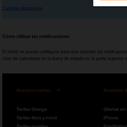
Cambiar dispositivo
Cómo utilizar las notificaciones
El móvil se puede configurar para que muestre las notificaci
citas de calendario en la barra de estado en la parte superior d
Nuestras tarifas
Nuestros d
Tarifas Orange
Ofertas en
Tarifas fibra y móvil
iPhone
Tarifas móviles
PlayStation