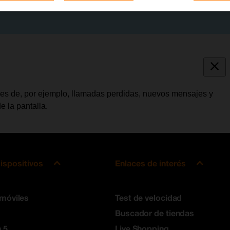
ones de, por ejemplo, llamadas perdidas, nuevos mensajes y
e la pantalla.
ispositivos
Enlaces de interés
 móviles
Test de velocidad
Buscador de tiendas
 5
Live Shopping