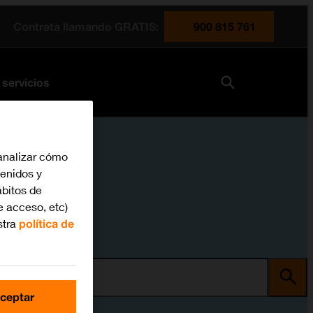
Contrata llamando GRATIS:
900 815 761
 servicios
analizar cómo
tenidos y
bitos de
e acceso, etc)
stra
política de
ma
ceptar