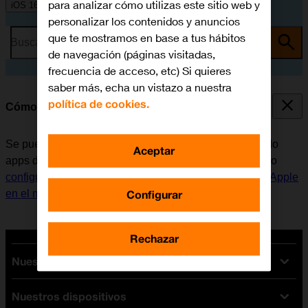
para analizar cómo utilizas este sitio web y
iOS 16.0
personalizar los contenidos y anuncios
que te mostramos en base a tus hábitos
Busca por problema o tema
de navegación (páginas visitadas,
frecuencia de acceso, etc) Si quieres
saber más, echa un vistazo a nuestra
política de cookies.
Cómo instalar apps de App Store
Se pueden añadir nuevas funciones al móvil, instalando
Aceptar
apps de App Store. Antes de instalar apps, es necesario
configurar el móvil para internet
y
activar la Cuenta de Apple
Configurar
en el móvil
.
Rechazar
Nuestras tarifas
Nuestros dispositivos
Tarifas Orange