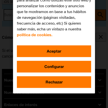
para analizar cómo utilizas este sitio web y
iOS 16.0
personalizar los contenidos y anuncios
que te mostramos en base a tus hábitos
Busca por problema o tema
de navegación (páginas visitadas,
frecuencia de acceso, etc) Si quieres
saber más, echa un vistazo a nuestra
política de cookies.
Cómo cancelar todos los desvíos
Si el usuario ya no desea desviar sus llamadas, puede
Aceptar
cancelar los desvíos.
Configurar
Nuestras tarifas
Rechazar
Nuestros dispositivos
Tarifas Orange
Tarifas fibra y móvil
Enlaces de interés
Ofertas en móviles
Tarifas móviles