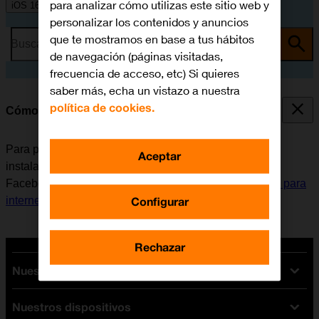
para analizar cómo utilizas este sitio web y
iOS 16.0
personalizar los contenidos y anuncios
que te mostramos en base a tus hábitos
Busca por problema o tema
de navegación (páginas visitadas,
frecuencia de acceso, etc) Si quieres
saber más, echa un vistazo a nuestra
política de cookies.
Cómo instalar Facebook Messenger
Para poder utilizar Facebook Messenger, es necesario
Aceptar
instalar esta aplicación en el móvil. Antes de instalar
Facebook Messenger, es necesario
configurar el móvil para
Configurar
internet
y
activar la Cuenta de Apple en el móvil
.
Rechazar
Nuestras tarifas
Nuestros dispositivos
Tarifas Orange