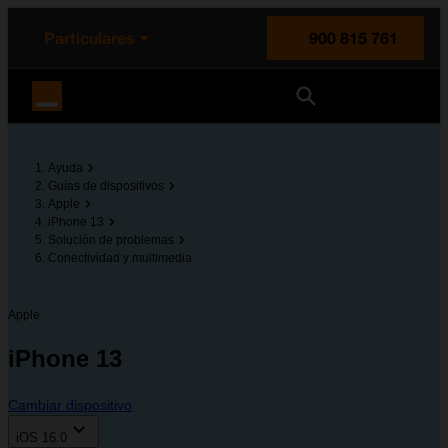
enido principal
e de la página
la cabecera
Particulares
900 815 761
Orange España
Ayuda
Guías de dispositivos
Apple
iPhone 13
Solución de problemas
Conectividad y multimedia
Apple
iPhone 13
Cambiar dispositivo
iOS 16.0