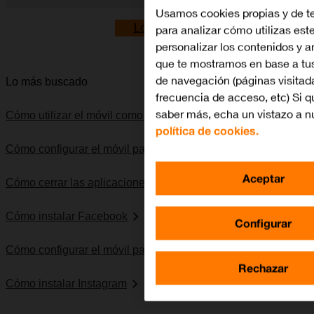
Usamos cookies propias y de t
Diapositiva 1 de 5. Apple iPhone 13 - Red - imagen 1
Lo quiero
para analizar cómo utilizas este
personalizar los contenidos y 
que te mostramos en base a tu
de navegación (páginas visitad
Lo más buscado
frecuencia de acceso, etc) Si q
saber más, echa un vistazo a n
Cómo utilizar el móvil como punto de acceso personal
política de cookies.
Cómo configurar el móvil para MMS
Aceptar
Cómo cerrar las aplicaciones en segundo plano
Cómo instalar Facebook
Configurar
Cómo configurar el móvil para internet
Rechazar
Cómo instalar Instagram