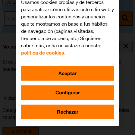
Usamos cookies propias y de terceros
iOS 16.0
para analizar cómo utilizas este sitio web y
personalizar los contenidos y anuncios
Busca por problema o tema
que te mostramos en base a tus hábitos
de navegación (páginas visitadas,
frecuencia de acceso, etc) Si quieres
saber más, echa un vistazo a nuestra
No puedo escuchar los mensajes del contestador
política de cookies.
Si no se pueden escuchar los mensajes del contestador,
puede haber varias causas posibles al problema.
Aceptar
Configurar
Iniciar la guía para solucionar tu problema
Esta guía te va a conducir a través de una serie de posibles
Rechazar
causas y soluciones al problema.
Comenzar