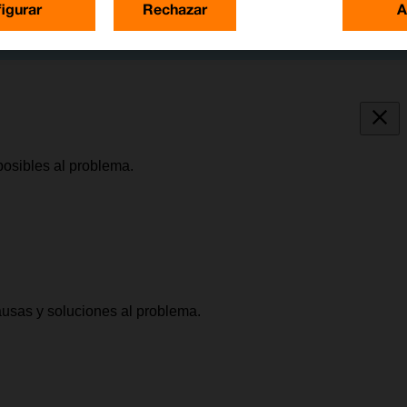
igurar
Rechazar
A
posibles al problema.
causas y soluciones al problema.