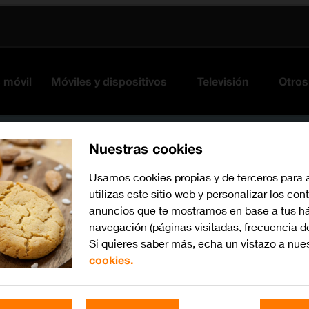
s móvil
Móviles y dispositivos
Televisión
Otros
Nuestras cookies
Usamos cookies propias y de terceros para 
utilizas este sitio web y personalizar los con
anuncios que te mostramos en base a tus há
navegación (páginas visitadas, frecuencia d
Si quieres saber más, echa un vistazo a nue
cookies.
iOS 16.0
Busca por problema o te