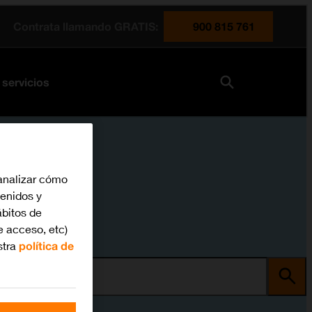
Contrata llamando GRATIS:
900 815 761
 servicios
analizar cómo
tenidos y
bitos de
e acceso, etc)
stra
política de
ma