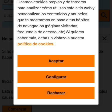
Usamos cookies propias y de terceros
iOS 16.0
para analizar cómo utilizas este sitio web y
personalizar los contenidos y anuncios
Busca por problema o tema
que te mostramos en base a tus hábitos
de navegación (páginas visitadas,
frecuencia de acceso, etc) Si quieres
saber más, echa un vistazo a nuestra
No puedo enviar ni recibir correo electrónico
política de cookies.
Si no se puede enviar ni recibir correo electrónico, puede
haber varias causas posibles al problema.
Aceptar
Configurar
Iniciar la guía para solucionar tu problema
Esta guía te va a conducir a través de una serie de posibles
Rechazar
causas y soluciones al problema.
Comenzar