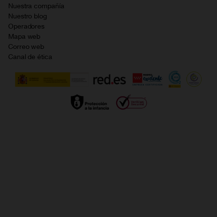
Nuestra compañía
No + publi
Evitar fraudes por WhatsApp
Nuestro blog
Resolución de litigios en línea
Opiniones Orange
Operadores
Política de cookies
Mapa web
Correo web
Política de privacidad
Canal de ética
Calidad de servicio
Gestionar UTIQ