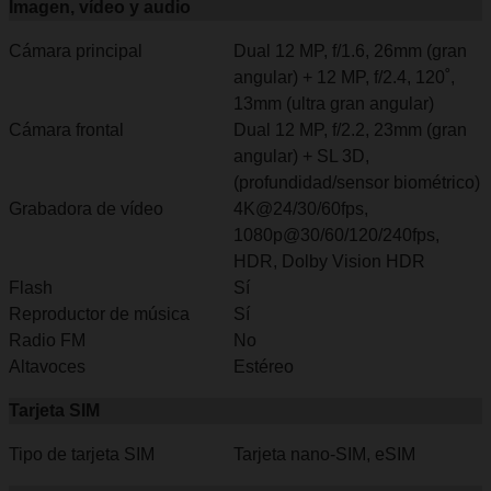
Imagen, vídeo y audio
Cámara principal
Dual 12 MP, f/1.6, 26mm (gran
angular) + 12 MP, f/2.4, 120˚,
13mm (ultra gran angular)
Cámara frontal
Dual 12 MP, f/2.2, 23mm (gran
angular) + SL 3D,
(profundidad/sensor biométrico)
Grabadora de vídeo
4K@24/30/60fps,
1080p@30/60/120/240fps,
HDR, Dolby Vision HDR
Flash
Sí
Reproductor de música
Sí
Radio FM
No
Altavoces
Estéreo
Tarjeta SIM
Tipo de tarjeta SIM
Tarjeta nano-SIM, eSIM