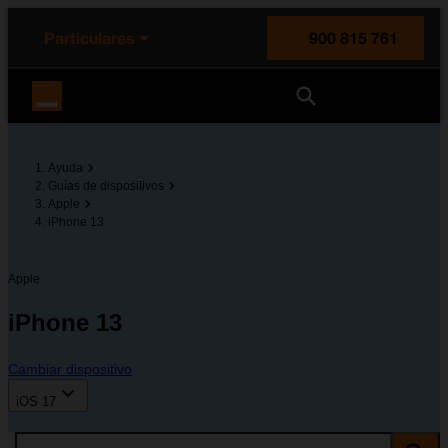
enido principal
e de la página
la cabecera
Particulares
900 815 761
Orange España
Ayuda
Guías de dispositivos
Apple
iPhone 13
Apple
iPhone 13
Cambiar dispositivo
iOS 17