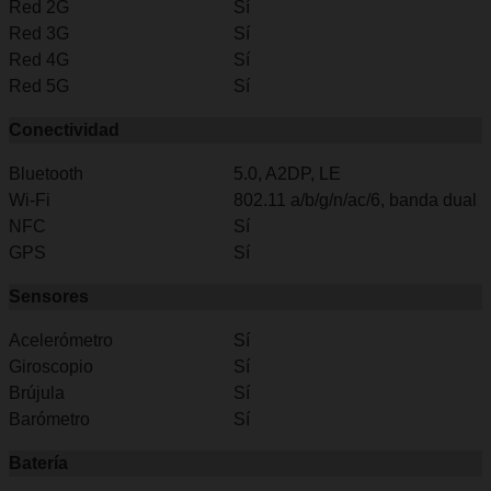
Red 2G
Sí
Red 3G
Sí
Red 4G
Sí
Red 5G
Sí
Conectividad
Bluetooth
5.0, A2DP, LE
Wi-Fi
802.11 a/b/g/n/ac/6, banda dual
NFC
Sí
GPS
Sí
Sensores
Acelerómetro
Sí
Giroscopio
Sí
Brújula
Sí
Barómetro
Sí
Batería