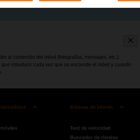
 al contenido del móvil (fotografías, mensajes, etc.).
e que introducir cada vez que se enciende el móvil y cuando
.
ispositivos
Enlaces de interés
 móviles
Test de velocidad
Buscador de tiendas