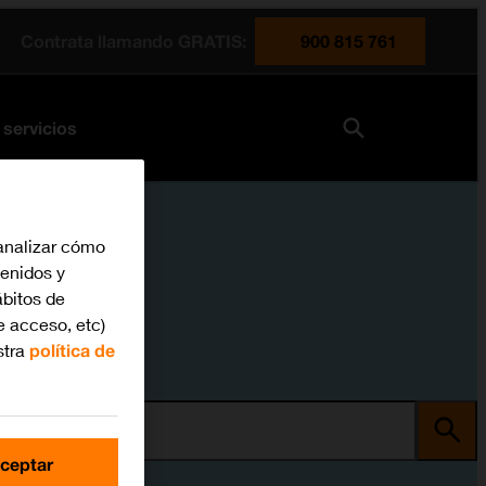
Contrata llamando GRATIS:
900 815 761
 servicios
analizar cómo
tenidos y
bitos de
e acceso, etc)
stra
política de
ma
ceptar