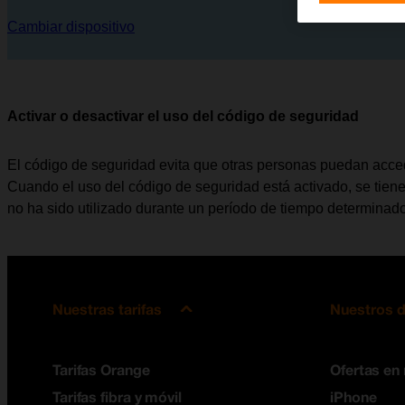
Cambiar dispositivo
Activar o desactivar el uso del código de seguridad
El código de seguridad evita que otras personas puedan acceder
Cuando el uso del código de seguridad está activado, se tien
no ha sido utilizado durante un período de tiempo determinado
Nuestras tarifas
Nuestros d
Tarifas Orange
Ofertas en
Tarifas fibra y móvil
iPhone