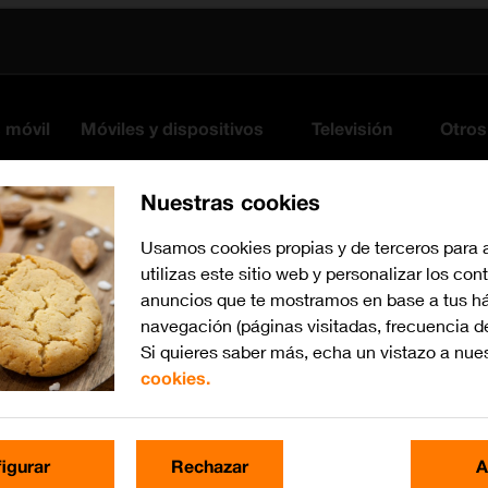
s móvil
Móviles y dispositivos
Televisión
Otros
Nuestras cookies
Usamos cookies propias y de terceros para 
utilizas este sitio web y personalizar los con
anuncios que te mostramos en base a tus há
navegación (páginas visitadas, frecuencia d
Si quieres saber más, echa un vistazo a nue
cookies.
iOS 17
Busca por problema o te
igurar
Rechazar
A