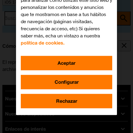
para analizar cómo utilizas este sitio web y
iOS 17
personalizar los contenidos y anuncios
que te mostramos en base a tus hábitos
Busca por problema o tema
de navegación (páginas visitadas,
frecuencia de acceso, etc) Si quieres
saber más, echa un vistazo a nuestra
política de cookies.
Cómo utilizar el reproductor de música
El reproductor de música se utiliza para escuchar los
Aceptar
archivos de música que han sido transferidos al móvil.
Configurar
Nuestras tarifas
Rechazar
Nuestros dispositivos
Tarifas Orange
Tarifas fibra y móvil
Enlaces de interés
Ofertas en móviles
Tarifas móviles