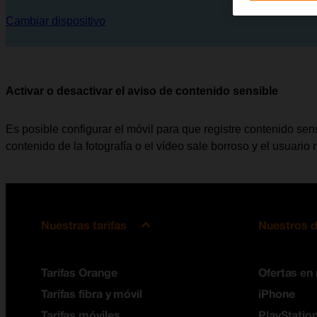
Cambiar dispositivo
Activar o desactivar el aviso de contenido sensible
Es posible configurar el móvil para que registre contenido sens
contenido de la fotografía o el vídeo sale borroso y el usuario
Nuestras tarifas
Nuestros d
Tarifas Orange
Ofertas en
Tarifas fibra y móvil
iPhone
Tarifas móviles
PlayStation