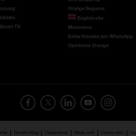
amsung
Orange Seguros
tablets
English site
 Smart TV
Metaverso
Evitar fraudes por WhatsApp
Opiniones Orange
añía
Nuestro blog
Operadores
Mapa web
Correo web
Ca