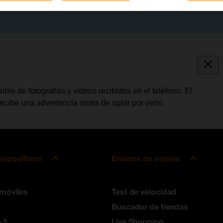
ible de fotografías y vídeos recibidos en el teléfono. El
 recibe una advertencia antes de optar por verlo.
ispositivos
Enlaces de interés
 móviles
Test de velocidad
Buscador de tiendas
 5
Live Shopping