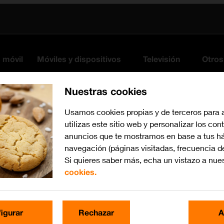
s móvil
Móviles y dispositivos
Televisión
Otros
Nuestras cookies
Usamos cookies propias y de terceros para 
utilizas este sitio web y personalizar los con
anuncios que te mostramos en base a tus há
navegación (páginas visitadas, frecuencia d
Si quieres saber más, echa un vistazo a nue
cookies.
iOS 17
Busca por problema o te
igurar
Rechazar
A