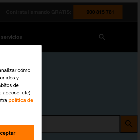
Contrata llamando GRATIS:
900 815 761
 servicios
analizar cómo
tenidos y
bitos de
e acceso, etc)
stra
política de
ma
ceptar