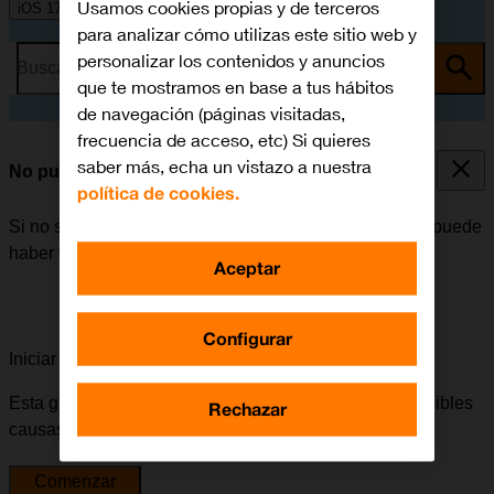
Usamos cookies propias y de terceros
iOS 17
para analizar cómo utilizas este sitio web y
personalizar los contenidos y anuncios
Busca por problema o tema
que te mostramos en base a tus hábitos
de navegación (páginas visitadas,
frecuencia de acceso, etc) Si quieres
saber más, echa un vistazo a nuestra
No puedo utilizar la función de Wi-Fi
política de cookies.
Si no se puede utilizar la función de Wi-Fi en el móvil, puede
haber varias causas posibles al problema.
Aceptar
Configurar
Iniciar la guía para solucionar tu problema
Esta guía te va a conducir a través de una serie de posibles
Rechazar
causas y soluciones al problema.
Comenzar