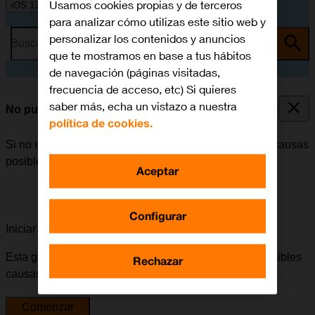
Usamos cookies propias y de terceros
iOS 17
para analizar cómo utilizas este sitio web y
personalizar los contenidos y anuncios
Busca por problema o tema
que te mostramos en base a tus hábitos
de navegación (páginas visitadas,
frecuencia de acceso, etc) Si quieres
saber más, echa un vistazo a nuestra
No puedo recibir llamadas
política de cookies.
Si no es posible recibir llamadas, puede haber varias causas
posibles al problema.
Aceptar
Configurar
Iniciar la guía para solucionar tu problema
Esta guía te va a conducir a través de una serie de posibles
Rechazar
causas y soluciones al problema.
Comenzar