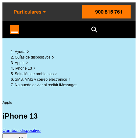
enido principal
e de la página
la cabecera
Particulares
900 815 761
Orange España
Ayuda
Guías de dispositivos
Apple
iPhone 13
Solución de problemas
SMS, MMS y correo electrónico
No puedo enviar ni recibir iMessages
Apple
iPhone 13
Cambiar dispositivo