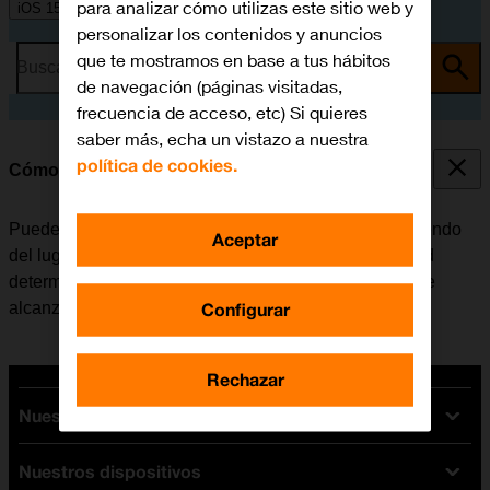
para analizar cómo utilizas este sitio web y
iOS 15.0
personalizar los contenidos y anuncios
que te mostramos en base a tus hábitos
Busca por problema o tema
de navegación (páginas visitadas,
frecuencia de acceso, etc) Si quieres
saber más, echa un vistazo a nuestra
política de cookies.
Cómo seleccionar el tipo de red
Puede haber varios tipos de red disponibles, dependiendo
Aceptar
del lugar en el que se encuentre el móvil. El tipo de red
determina, entre otras cosas, la velocidad de datos que
Configurar
alcanza el móvil.
Rechazar
Nuestras tarifas
Nuestros dispositivos
Tarifas Orange