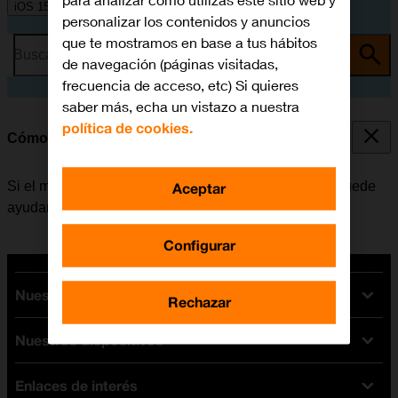
para analizar cómo utilizas este sitio web y
iOS 15.0
personalizar los contenidos y anuncios
que te mostramos en base a tus hábitos
Busca por problema o tema
de navegación (páginas visitadas,
frecuencia de acceso, etc) Si quieres
saber más, echa un vistazo a nuestra
política de cookies.
Cómo reiniciar el móvil
Si el móvil funciona muy lentamente o no responde, puede
Aceptar
ayudar el reiniciarlo.
Configurar
Nuestras tarifas
Rechazar
Nuestros dispositivos
Tarifas Orange
Tarifas fibra y móvil
Enlaces de interés
Ofertas en móviles
Tarifas móviles