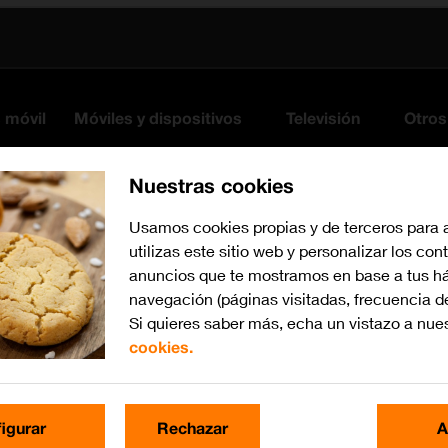
s móvil
Móviles y dispositivos
Televisión
Otros
Nuestras cookies
Usamos cookies propias y de terceros para 
utilizas este sitio web y personalizar los con
anuncios que te mostramos en base a tus há
navegación (páginas visitadas, frecuencia d
Si quieres saber más, echa un vistazo a nue
ano
cookies.
iOS 15.0
Busca por problema o te
igurar
Rechazar
A