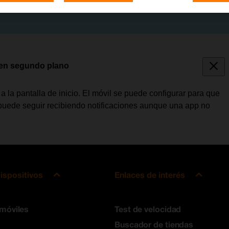
s en segundo plano
la pantalla de inicio. El móvil se puede configurar para que
 puede seguir recibiendo notificaciones aunque una app no
ispositivos
Enlaces de interés
 móviles
Test de velocidad
Buscador de tiendas