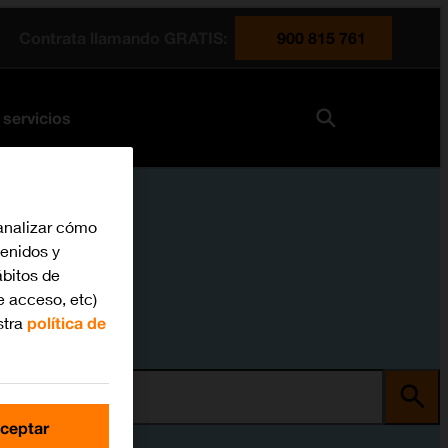
Contrata llamando GRATIS:
900 815 761
 servicios
analizar cómo
tenidos y
bitos de
e acceso, etc)
stra
política de
ma
ceptar