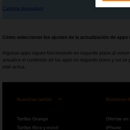
Cambiar dispositivo
Cómo seleccionar los ajustes de la actualización de app
Algunas apps siguen funcionando en segundo plano al volver a 
actualice el contenido de las apps en segundo plano y así se
esté activa.
Nuestras tarifas
Nuestros d
Tarifas Orange
Ofertas en
Tarifas fibra y móvil
iPhone