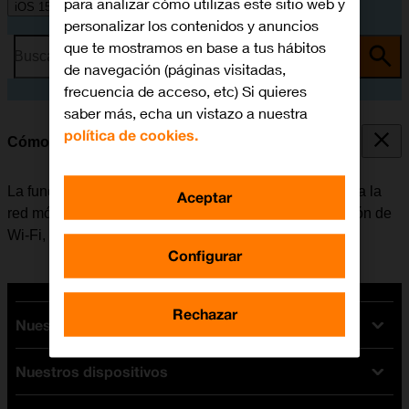
para analizar cómo utilizas este sitio web y
iOS 15.0
personalizar los contenidos y anuncios
que te mostramos en base a tus hábitos
Busca por problema o tema
de navegación (páginas visitadas,
frecuencia de acceso, etc) Si quieres
saber más, echa un vistazo a nuestra
política de cookies.
Cómo conectarse a una red Wi-Fi
La función de Wi-Fi se puede utilizar como alternativa a la
Aceptar
red móvil para conectarse a internet. Al activar la función de
Wi-Fi, el móvil no utiliza datos móviles.
Configurar
Rechazar
Nuestras tarifas
Nuestros dispositivos
Tarifas Orange
Tarifas fibra y móvil