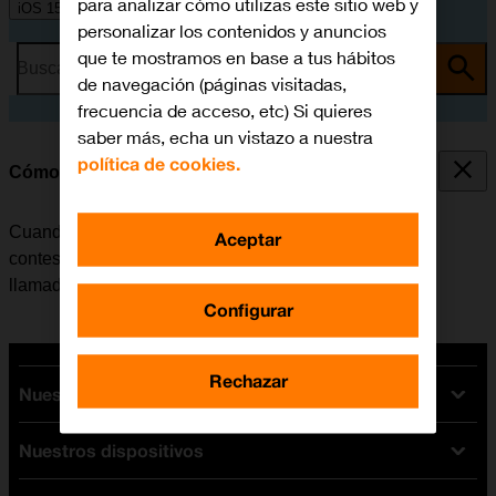
para analizar cómo utilizas este sitio web y
iOS 15.0
personalizar los contenidos y anuncios
que te mostramos en base a tus hábitos
Busca por problema o tema
de navegación (páginas visitadas,
frecuencia de acceso, etc) Si quieres
saber más, echa un vistazo a nuestra
política de cookies.
Cómo desviar las llamadas al contestador
Cuando no se contesta una llamada, esta se desvía al
Aceptar
contestador, donde se recogen los mensajes de las
llamadas.
Configurar
Rechazar
Nuestras tarifas
Nuestros dispositivos
Tarifas Orange
Tarifas fibra y móvil