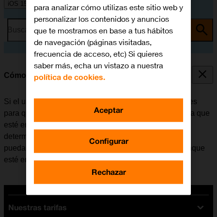
iOS 15.0
para analizar cómo utilizas este sitio web y
personalizar los contenidos y anuncios
que te mostramos en base a tus hábitos
Busca por problema o tema
de navegación (páginas visitadas,
frecuencia de acceso, etc) Si quieres
saber más, echa un vistazo a nuestra
Cómo utilizar la función de "No molestar"
política de cookies.
Si el usuario no desea recibir mensajes ni notificaciones
Aceptar
para que no le molesten, puede configurar el móvil para que
esté en modo silencioso durante un período de tiempo
determinado. Además, existe la opción de que el móvil
Configurar
pueda recibir llamadas de determinados contactos aunque
esté en modo silencioso.
Rechazar
Nuestras tarifas