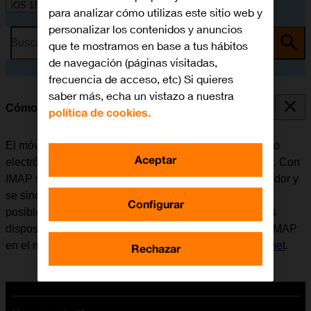
iOS 15.0
para analizar cómo utilizas este sitio web y
personalizar los contenidos y anuncios
Busca por problema o tema
que te mostramos en base a tus hábitos
de navegación (páginas visitadas,
frecuencia de acceso, etc) Si quieres
saber más, echa un vistazo a nuestra
Cómo configurar el correo electrónico IMAP
política de cookies.
El móvil se puede configurar para enviar y recibir correo
Aceptar
electrónico desde varias cuentas de correo electrónico. Con
IMAP se conservan los correos electrónicos en el servidor y
se sincronizan entre todos los dispositivos. Por eso es
Configurar
posible tener acceso al correo electrónico desde varios
dispositivos. Antes de configurar el correo electrónico IMAP
en el móvil, es necesario
configurar el móvil para internet
.
Rechazar