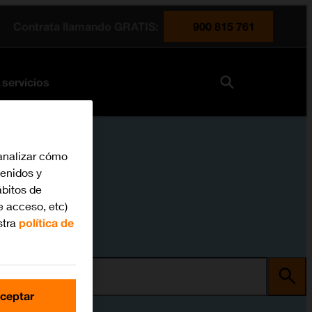
Contrata llamando GRATIS:
900 815 761
 servicios
analizar cómo
tenidos y
bitos de
e acceso, etc)
stra
política de
ma
ceptar