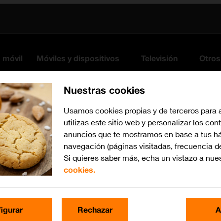
s móvil
Móviles y dispositivos
Televisión
Otros
Nuestras cookies
Usamos cookies propias y de terceros para 
utilizas este sitio web y personalizar los con
anuncios que te mostramos en base a tus há
navegación (páginas visitadas, frecuencia d
Si quieres saber más, echa un vistazo a nue
cookies.
iOS 15.0
Busca por problema o te
igurar
Rechazar
A