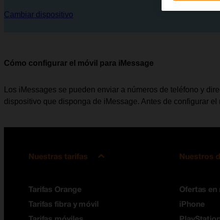
Cambiar dispositivo
Cómo configurar el móvil para iMessage
Los iMessages se pueden enviar a números de teléfono y direcc
dispositivo que disponga de iMessage. Antes de configurar el
Nuestras tarifas
Nuestros d
Tarifas Orange
Ofertas en
Tarifas fibra y móvil
iPhone
Tarifas móviles
PlayStation