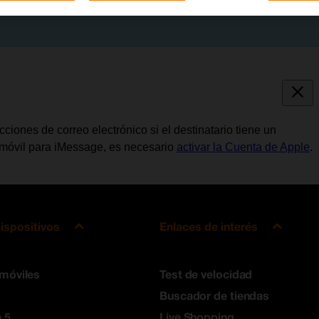
iones de correo electrónico si el destinatario tiene un
 móvil para iMessage, es necesario
activar la Cuenta de Apple
.
ispositivos
Enlaces de interés
 móviles
Test de velocidad
Buscador de tiendas
 5
Live Shopping