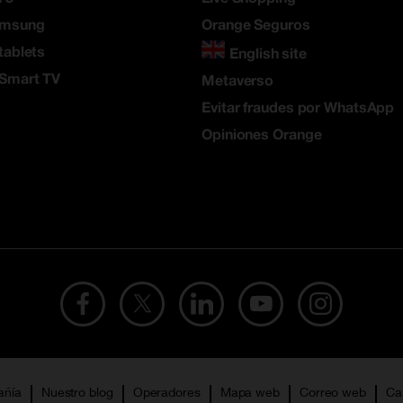
amsung
Orange Seguros
tablets
English site
 Smart TV
Metaverso
Evitar fraudes por WhatsApp
Opiniones Orange
añía
Nuestro blog
Operadores
Mapa web
Correo web
Ca