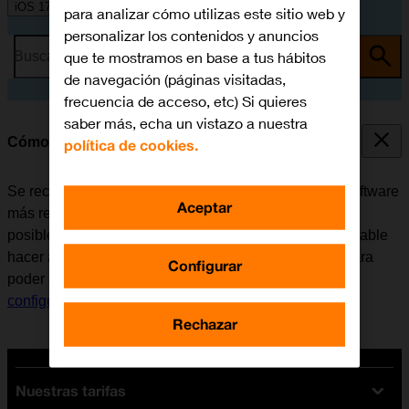
iOS 17
para analizar cómo utilizas este sitio web y
personalizar los contenidos y anuncios
que te mostramos en base a tus hábitos
Busca por problema o tema
de navegación (páginas visitadas,
frecuencia de acceso, etc) Si quieres
saber más, echa un vistazo a nuestra
Cómo actualizar el software del móvil
política de cookies.
Se recomienda actualizar el móvil con la versión de software
Aceptar
más reciente ya que el fabricante suele ir corrigiendo
posibles errores de versiones anteriores. Es recomendable
hacer antes una copia de seguridad de la memoria. Para
Configurar
poder actualizar el software del móvil, es necesario
configurar el móvil para internet
.
Rechazar
Nuestras tarifas