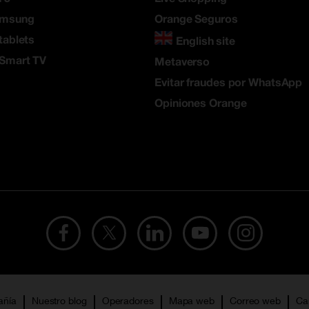
amsung
Orange Seguros
tablets
English site
 Smart TV
Metaverso
Evitar fraudes por WhatsApp
Opiniones Orange
añía
Nuestro blog
Operadores
Mapa web
Correo web
Ca