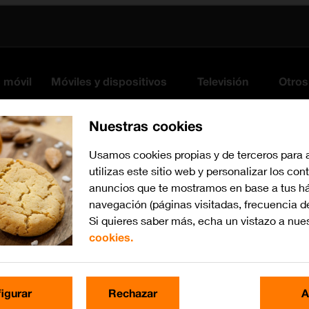
s móvil
Móviles y dispositivos
Televisión
Otros
Nuestras cookies
Usamos cookies propias y de terceros para 
utilizas este sitio web y personalizar los con
anuncios que te mostramos en base a tus há
navegación (páginas visitadas, frecuencia d
Si quieres saber más, echa un vistazo a nue
cookies.
iOS 17
Busca por problema o te
igurar
Rechazar
A