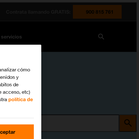
Contrata llamando GRATIS:
900 815 761
 servicios
analizar cómo
tenidos y
bitos de
e acceso, etc)
stra
política de
ma
ceptar