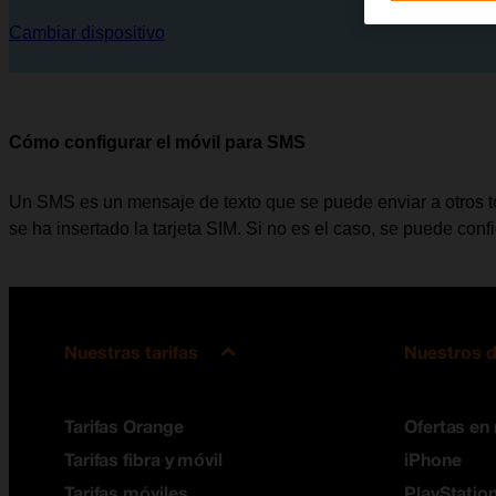
Cambiar dispositivo
Cómo configurar el móvil para SMS
Un SMS es un mensaje de texto que se puede enviar a otros te
se ha insertado la tarjeta SIM. Si no es el caso, se puede con
Nuestras tarifas
Nuestros d
Tarifas Orange
Ofertas en
Tarifas fibra y móvil
iPhone
Tarifas móviles
PlayStation