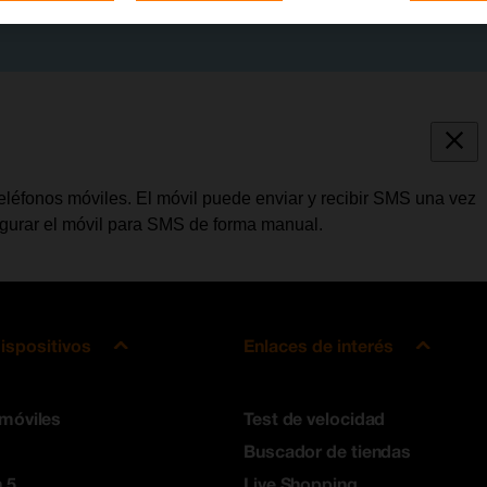
léfonos móviles. El móvil puede enviar y recibir SMS una vez
figurar el móvil para SMS de forma manual.
ispositivos
Enlaces de interés
 móviles
Test de velocidad
Buscador de tiendas
 5
Live Shopping