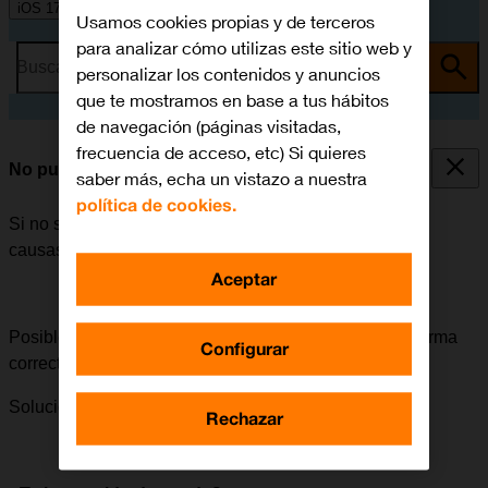
iOS 17
Usamos cookies propias y de terceros
para analizar cómo utilizas este sitio web y
Busca por problema o tema
personalizar los contenidos y anuncios
que te mostramos en base a tus hábitos
de navegación (páginas visitadas,
frecuencia de acceso, etc) Si quieres
No puedo encender mi móvil
saber más, echa un vistazo a nuestra
política de cookies.
Si no se puede encender el móvil, puede haber varias
causas posibles al problema.
Aceptar
Posible causa 2 de 2:
El móvil se debe encender de forma
Configurar
correcta.
Solución:
Cómo encender el móvil.
Rechazar