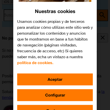
iOS 17
Nuestras cookies
Busca por problema o tema
Usamos cookies propias y de terceros
para analizar cómo utilizas este sitio web y
personalizar los contenidos y anuncios
No puedo iniciar mi móvil
que te mostramos en base a tus hábitos
de navegación (páginas visitadas,
frecuencia de acceso, etc) Si quieres
Si no se puede iniciar el móvil después de encenderlo,
saber más, echa un vistazo a nuestra
puede haber varias causas al problema.
política de cookies.
Posible causa 2 de 6:
Si la tarjeta SIM ha sido bloqueada
Aceptar
permanentemente, es necesario adquirir una nueva.
Solución:
Para solicitar una nueva tarjeta SIM, dirigirse a
la
Configurar
tienda de Orange
más cercana.