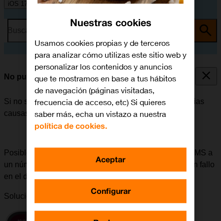
iOS 17
Nuestras cookies
Busca por problema o tema
Usamos cookies propias y de terceros
para analizar cómo utilizas este sitio web y
personalizar los contenidos y anuncios
No puedo enviar ni recibir MMS
que te mostramos en base a tus hábitos
de navegación (páginas visitadas,
frecuencia de acceso, etc) Si quieres
Si no se puede enviar ni recibir MMS, puede haber varias
saber más, echa un vistazo a nuestra
causas posibles al problema.
política de cookies.
Posible causa 4 de 4:
Si surgen problemas al enviar MMS a
Aceptar
un número determinado, se puede deber a que haya un fallo
en el dispositivo del destinatario.
Configurar
Solución:
Intentar enviar un MMS a otro número.