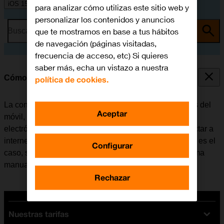
iOS 15.0
para analizar cómo utilizas este sitio web y
personalizar los contenidos y anuncios
que te mostramos en base a tus hábitos
Busca por problema o tema
de navegación (páginas visitadas,
frecuencia de acceso, etc) Si quieres
saber más, echa un vistazo a nuestra
Cómo configurar el móvil para internet
política de cookies.
La conexión de internet se utiliza en muchas funciones del
Aceptar
móvil, por ejemplo, al usar el navegador, recibir correo
electrónico, instalar apps, etc. El móvil se puede conectar a
internet una vez se haya insertado la tarjeta SIM. Si no es el
Configurar
caso, se puede configurar el móvil para internet de forma
manual.
Rechazar
Nuestras tarifas