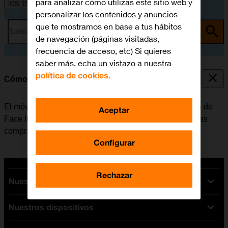
para analizar cómo utilizas este sitio web y
iOS 15.0
personalizar los contenidos y anuncios
que te mostramos en base a tus hábitos
Busca por problema o tema
de navegación (páginas visitadas,
frecuencia de acceso, etc) Si quieres
saber más, echa un vistazo a nuestra
política de cookies.
Cómo utilizar el reconocimiento facial (Face ID)
El móvil se puede configurar para que utilice la función de
Aceptar
Face ID como código de seguridad o para que valide las
compras en iTunes y App Store.
Configurar
Rechazar
Nuestras tarifas
Nuestros dispositivos
Tarifas Orange
Tarifas fibra y móvil