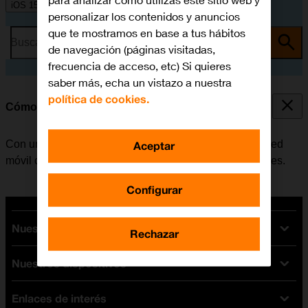
para analizar cómo utilizas este sitio web y
iOS 15.0
personalizar los contenidos y anuncios
que te mostramos en base a tus hábitos
Busca por problema o tema
de navegación (páginas visitadas,
frecuencia de acceso, etc) Si quieres
saber más, echa un vistazo a nuestra
política de cookies.
Cómo colocar la SIM
Con una tarjeta SIM se pueden utilizar servicios de la red
Aceptar
móvil como, por ejemplo, llamadas, SMS y datos móviles.
Configurar
Nuestras tarifas
Rechazar
Nuestros dispositivos
Tarifas Orange
Tarifas fibra y móvil
Enlaces de interés
Ofertas en móviles
Tarifas móviles