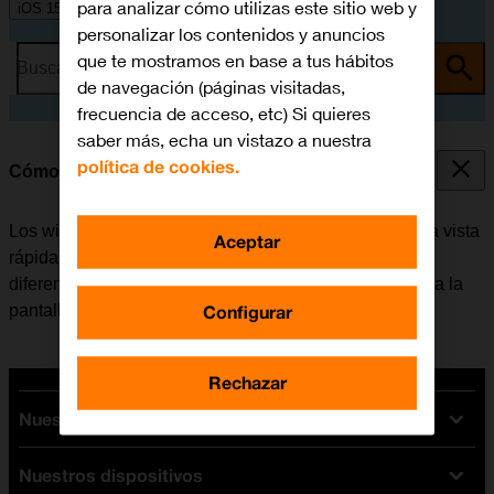
para analizar cómo utilizas este sitio web y
iOS 15.0
personalizar los contenidos y anuncios
que te mostramos en base a tus hábitos
Busca por problema o tema
de navegación (páginas visitadas,
frecuencia de acceso, etc) Si quieres
saber más, echa un vistazo a nuestra
política de cookies.
Cómo utilizar los widgets
Los widgets del móvil se pueden utilizar para tener una vista
Aceptar
rápida de las apps favoritas. Es posible elegir entre
diferentes tamaños de widgets, agruparlos y añadirlos a la
Configurar
pantalla de inicio.
Rechazar
Nuestras tarifas
Nuestros dispositivos
Tarifas Orange