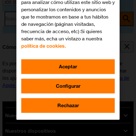
para analizar cómo utilizas este sitio web y
iOS 15.0
personalizar los contenidos y anuncios
que te mostramos en base a tus hábitos
Busca por problema o tema
de navegación (páginas visitadas,
frecuencia de acceso, etc) Si quieres
saber más, echa un vistazo a nuestra
política de cookies.
Cómo seleccionar los ajustes de FaceTime
Es posible realizar videollamadas a otro dispositivo que
Aceptar
disponga de la función FaceTime. Para poder seleccionar
los ajustes de FaceTime, es necesario
activar la Cuenta de
Configurar
Apple en el móvil
.
Rechazar
Nuestras tarifas
Nuestros dispositivos
Tarifas Orange