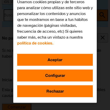
Usamos cookies propias y de terceros
iOS 15.0
para analizar cómo utilizas este sitio web y
personalizar los contenidos y anuncios
Busca por problema o tema
que te mostramos en base a tus hábitos
de navegación (páginas visitadas,
frecuencia de acceso, etc) Si quieres
saber más, echa un vistazo a nuestra
No puedo enviar ni recibir correo electrónico
política de cookies.
Si no se puede enviar ni recibir correo electrónico, puede
haber varias causas posibles al problema.
Aceptar
Configurar
Iniciar la guía para solucionar tu problema
Esta guía te va a conducir a través de una serie de posibles
Rechazar
causas y soluciones al problema.
Comenzar