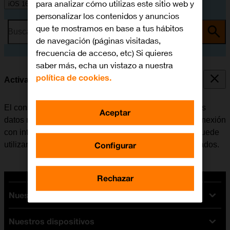
para analizar cómo utilizas este sitio web y
iOS 16.0
personalizar los contenidos y anuncios
que te mostramos en base a tus hábitos
Busca por problema o tema
de navegación (páginas visitadas,
frecuencia de acceso, etc) Si quieres
saber más, echa un vistazo a nuestra
política de cookies.
Activar o desactivar los datos móviles
El consumo de datos se puede limitar, desactivando los
Aceptar
datos móviles. Haciendo esto el móvil no establece conexión
con internet a través de la red móvil. No obstante, se puede
Configurar
utilizar Wi-Fi aunque los datos móviles estén desactivados.
Rechazar
Nuestras tarifas
Nuestros dispositivos
Tarifas Orange