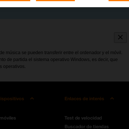
de música se pueden transferir entre el ordenador y el móvil.
o de partida el sistema operativo Windows, es decir, que
s operativos.
ispositivos
Enlaces de interés
 móviles
Test de velocidad
Buscador de tiendas