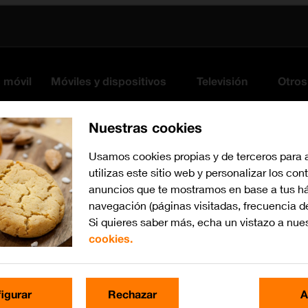
s móvil
Móviles y dispositivos
Televisión
Otros
Nuestras cookies
Usamos cookies propias y de terceros para 
utilizas este sitio web y personalizar los con
anuncios que te mostramos en base a tus há
navegación (páginas visitadas, frecuencia d
Si quieres saber más, echa un vistazo a nue
cookies.
iOS 16.0
Busca por problema o te
igurar
Rechazar
A