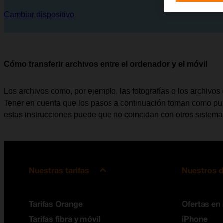
Cambiar dispositivo
Cómo transferir archivos entre el ordenador y el móvil
Los archivos como, por ejemplo, las fotografías o los archivos 
Tener en cuenta que los pasos a continuación toman como punt
estas instrucciones puede que no coincidan con otros sistema
Nuestras tarifas
Nuestros d
Tarifas Orange
Ofertas en
Tarifas fibra y móvil
iPhone