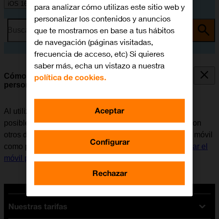
iOS 16.0
para analizar cómo utilizas este sitio web y
personalizar los contenidos y anuncios
que te mostramos en base a tus hábitos
Busca por problema o tema
de navegación (páginas visitadas,
frecuencia de acceso, etc) Si quieres
saber más, echa un vistazo a nuestra
Cómo utilizar el móvil como punto de acceso
política de cookies.
personal
Aceptar
Al utilizar el móvil como punto de acceso personal, es
posible compartir la conexión de internet del teléfono con
otros dispositivos a través de Wi-Fi. Antes de utilizar el móvil
Configurar
como punto de acceso personal, es necesario
configurar el
móvil para internet
.
Rechazar
Nuestras tarifas