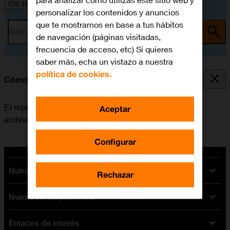
para analizar cómo utilizas este sitio web y
iOS 16.0
personalizar los contenidos y anuncios
que te mostramos en base a tus hábitos
Busca por problema o tema
de navegación (páginas visitadas,
frecuencia de acceso, etc) Si quieres
saber más, echa un vistazo a nuestra
política de cookies.
Cómo utilizar el reproductor de música
El reproductor de música se utiliza para escuchar los
Aceptar
archivos de música que han sido transferidos al móvil.
Configurar
Nuestras tarifas
Rechazar
Nuestros dispositivos
Tarifas Orange
Tarifas fibra y móvil
Enlaces de interés
Ofertas en móviles
Tarifas móviles