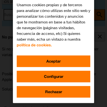
iOS 16.0
Usamos cookies propias y de terceros
para analizar cómo utilizas este sitio web y
Busca por problema o tema
personalizar los contenidos y anuncios
que te mostramos en base a tus hábitos
de navegación (páginas visitadas,
frecuencia de acceso, etc) Si quieres
No puedo instalar una app
saber más, echa un vistazo a nuestra
política de cookies.
Si no se puede instalar una app en el móvil, puede haber
varias causas posibles al problema.
Aceptar
Posible causa 3 de 3:
Para poder instalar apps, el ID de
Configurar
Apple tiene que estar activado en el móvil.
Solución:
Cómo activar el ID de Apple en el móvil.
Rechazar