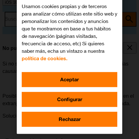
iOS 16.0
Usamos cookies propias y de terceros
para analizar cómo utilizas este sitio web y
Busca por problema o tema
personalizar los contenidos y anuncios
que te mostramos en base a tus hábitos
de navegación (páginas visitadas,
frecuencia de acceso, etc) Si quieres
No puedo enviar ni recibir MMS
saber más, echa un vistazo a nuestra
política de cookies.
Si no se puede enviar ni recibir MMS, puede haber varias
causas posibles al problema.
Aceptar
Posible causa 3 de 4:
Para poder enviar y recibir MMS en el
Configurar
extranjero, la itinerancia de datos tiene que estar activada.
Solución:
Cómo activar la itinerancia de datos.
Rechazar