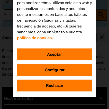
iOS 17
para analizar cómo utilizas este sitio web y
personalizar los contenidos y anuncios
que te mostramos en base a tus hábitos
Busca por problema o tema
de navegación (páginas visitadas,
frecuencia de acceso, etc) Si quieres
saber más, echa un vistazo a nuestra
política de cookies.
Activar o desactivar la itinerancia de datos
El consumo de datos en el extranjero se puede limitar,
Aceptar
desactivando la itinerancia de datos. Haciendo esto el móvil
no establece conexión con internet a través de la red móvil.
No obstante, se puede utilizar el Wi-Fi aunque la itinerancia
Configurar
de datos esté desactivada.
Rechazar
Nuestras tarifas