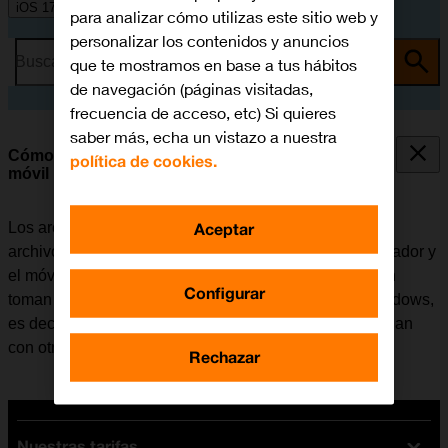
iOS 17
para analizar cómo utilizas este sitio web y
personalizar los contenidos y anuncios
Busca por problema o tema
que te mostramos en base a tus hábitos
de navegación (páginas visitadas,
frecuencia de acceso, etc) Si quieres
saber más, echa un vistazo a nuestra
Cómo transferir archivos entre el ordenador y el
política de cookies.
móvil
Aceptar
Los archivos como, por ejemplo, las fotografías o los
archivos de música se pueden transferir entre el ordenador y
el móvil. Tener en cuenta que los pasos a continuación
Configurar
toman como punto de partida el sistema operativo Windows,
es decir, que estas instrucciones puede que no coincidan
con otros sistemas operativos.
Rechazar
Nuestras tarifas