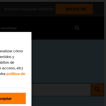
Contrata llamando GRATIS:
900 815 761
 servicios
analizar cómo
tenidos y
bitos de
e acceso, etc)
stra
política de
ma
ceptar