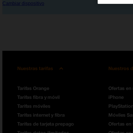
Cambiar dispositivo
Nuestras tarifas
Nuestros d
Tarifas Orange
Ofertas en
Tarifas fibra y móvil
iPhone
Tarifas móviles
PlayStation
Tarifas internet y fibra
Móviles S
Tarifas de tarjeta prepago
Ofertas en 
Tarifas datos ilimitados
Ofertas en