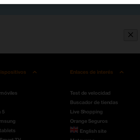
ispositivos
Enlaces de interés
 móviles
Test de velocidad
Buscador de tiendas
 5
Live Shopping
amsung
Orange Seguros
tablets
English site
 Smart TV