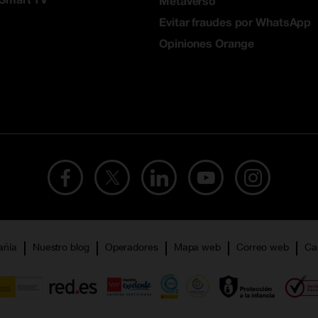
Metaverso
Evitar fraudes por WhatsApp
Opiniones Orange
añía
Nuestro blog
Operadores
Mapa web
Correo web
Ca