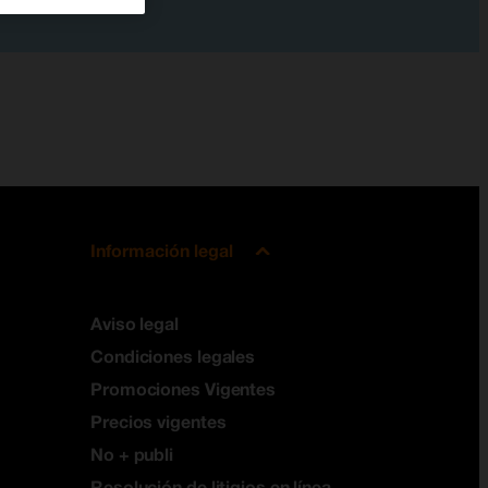
Información legal
Aviso legal
Condiciones legales
Promociones Vigentes
Precios vigentes
No + publi
Resolución de litigios en línea