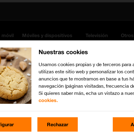
s móvil
Móviles y dispositivos
Televisión
Otros
Nuestras cookies
Usamos cookies propias y de terceros para 
utilizas este sitio web y personalizar los con
anuncios que te mostramos en base a tus há
navegación (páginas visitadas, frecuencia d
Si quieres saber más, echa un vistazo a nue
cookies.
iOS 17
Busca por problema o te
igurar
Rechazar
A