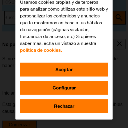
Usamos cookies propias y de terceros
iOS 17
para analizar cómo utilizas este sitio web y
personalizar los contenidos y anuncios
Busca por problema o tema
que te mostramos en base a tus hábitos
de navegación (páginas visitadas,
frecuencia de acceso, etc) Si quieres
saber más, echa un vistazo a nuestra
No puedo enviar ni recibir correo electrónico
política de cookies.
Si no se puede enviar ni recibir correo electrónico, puede
haber varias causas posibles al problema.
Aceptar
Configurar
Iniciar la guía para solucionar tu problema
Esta guía te va a conducir a través de una serie de posibles
Rechazar
causas y soluciones al problema.
Comenzar