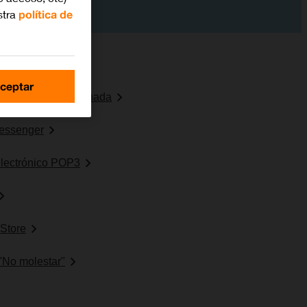
stra
política de
ceptar
uración predeterminada
essenger
electrónico POP3
 Store
 "No molestar"