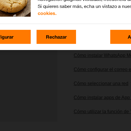
Si quieres saber más, echa un vistazo a nue
cookies.
Lo más buscado
igurar
Rechazar
A
Cómo restablecer la config
Cómo instalar WhatsApp M
Cómo configurar el correo 
Cómo seleccionar una red
Cómo instalar apps de App
Cómo utilizar la función de
gen 1