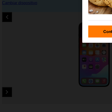
Cambiar dispositivo
Conf
Diapositiva 1 de 5. Apple iPhone 13 Pro Max - DarkGray - ima