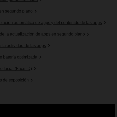
 en segundo plano
nización automática de apps y del contenido de las apps
 de la actualización de apps en segundo plano
e la actividad de las apps
de batería optimizada
o facial (Face ID)
es de exposición