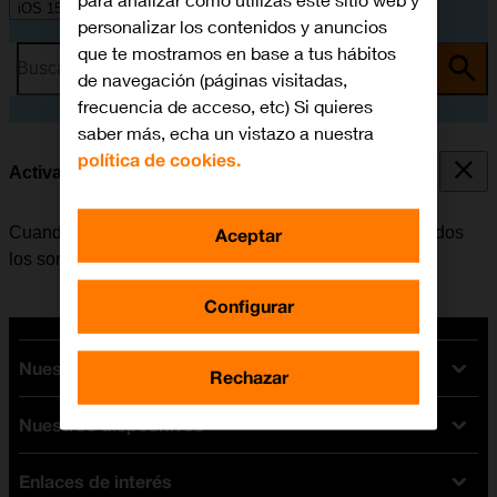
para analizar cómo utilizas este sitio web y
iOS 15.0
personalizar los contenidos y anuncios
que te mostramos en base a tus hábitos
Busca por problema o tema
de navegación (páginas visitadas,
frecuencia de acceso, etc) Si quieres
saber más, echa un vistazo a nuestra
política de cookies.
Activar o desactivar el modo silencioso
Cuando se activa el modo silencioso, se desactivan todos
Aceptar
los sonidos del móvil.
Configurar
Nuestras tarifas
Rechazar
Nuestros dispositivos
Tarifas Orange
Tarifas fibra y móvil
Enlaces de interés
Ofertas en móviles
Tarifas móviles