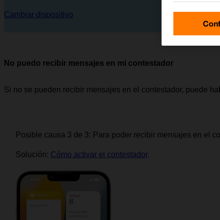
Cambiar dispositivo
Conf
No puedo recibir mensajes en mi contestador
Si no se pueden recibir mensajes en el contestador, puede ha
Posible causa 3 de 3:
Para poder recibir mensajes en el con
Solución:
Cómo activar el contestador
.