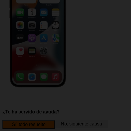
¿Te ha servido de ayuda?
No, siguiente causa
Sí, todo resuelto