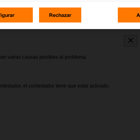
igurar
Rechazar
A
ber varias causas posibles al problema.
testador, el contestador tiene que estar activado.