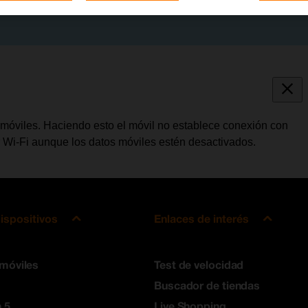
 móviles. Haciendo esto el móvil no establece conexión con
zar Wi-Fi aunque los datos móviles estén desactivados.
ispositivos
Enlaces de interés
 móviles
Test de velocidad
Buscador de tiendas
 5
Live Shopping