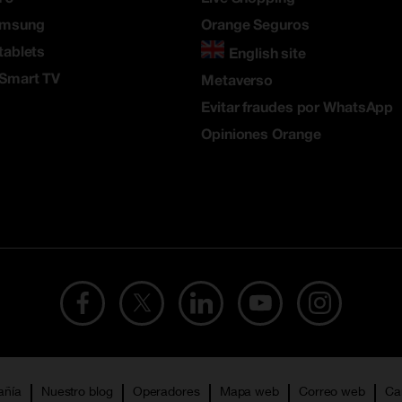
amsung
Orange Seguros
tablets
English site
 Smart TV
Metaverso
Evitar fraudes por WhatsApp
Opiniones Orange
añía
Nuestro blog
Operadores
Mapa web
Correo web
Ca