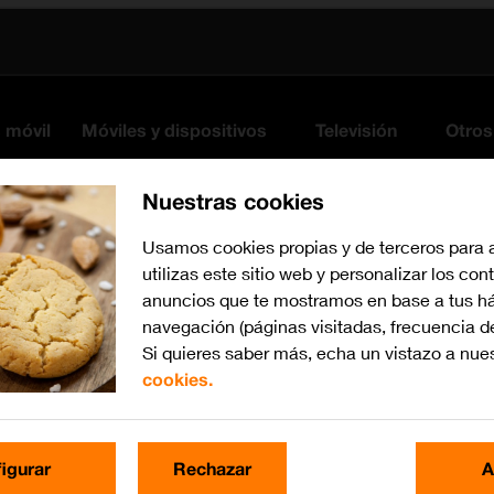
s móvil
Móviles y dispositivos
Televisión
Otros
Nuestras cookies
Usamos cookies propias y de terceros para 
utilizas este sitio web y personalizar los con
anuncios que te mostramos en base a tus há
navegación (páginas visitadas, frecuencia d
Si quieres saber más, echa un vistazo a nue
cookies.
iOS 16.0
Busca por problema o te
igurar
Rechazar
A