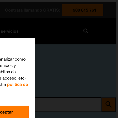
Contrata llamando GRATIS:
900 815 761
 servicios
analizar cómo
tenidos y
bitos de
e acceso, etc)
stra
política de
ma
ceptar