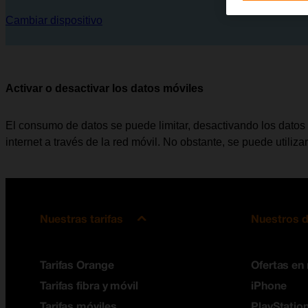
Cambiar dispositivo
Activar o desactivar los datos móviles
El consumo de datos se puede limitar, desactivando los datos
internet a través de la red móvil. No obstante, se puede utili
Nuestras tarifas
Nuestros d
Tarifas Orange
Ofertas en
Tarifas fibra y móvil
iPhone
Tarifas móviles
PlayStation